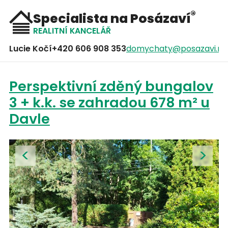
®
Specialista na Posázaví
REALITNÍ KANCELÁŘ
Lucie Kočí
+420 606 908 353
domychaty@posazavi.ne
Perspektivní zděný bungalov
3 + k.k. se zahradou 678 m² u
Davle
<
>