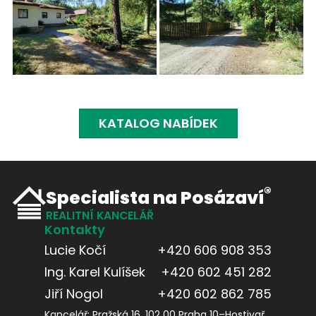
KATALOG NABÍDEK
®
Specialista na Posázaví
REALITNÍ KANCELÁŘ
Kontakty
Lucie Kočí
+420 606 908 353
Ing. Karel Kulíšek
+420 602 451 282
Jiří Nogol
+420 602 862 785
Kancelář
: Pražská 16, 102 00 Praha 10–Hostivař