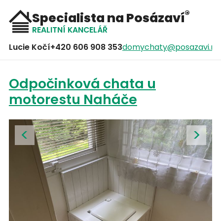
®
Specialista na Posázaví
REALITNÍ KANCELÁŘ
Lucie Kočí
+420 606 908 353
domychaty@posazavi.ne
Odpočinková chata u
motorestu Naháče
<
>