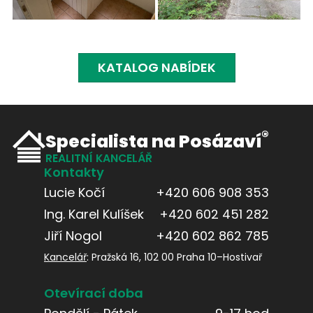
KATALOG NABÍDEK
®
Specialista na Posázaví
REALITNÍ KANCELÁŘ
Kontakty
Lucie Kočí
+420 606 908 353
Ing. Karel Kulíšek
+420 602 451 282
Jiří Nogol
+420 602 862 785
Kancelář
: Pražská 16, 102 00 Praha 10–Hostivař
Otevírací doba