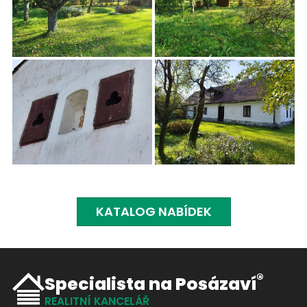
KATALOG NABÍDEK
®
Specialista na Posázaví
REALITNÍ KANCELÁŘ