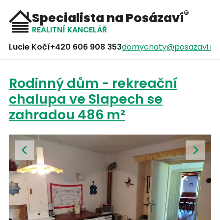
®
Specialista na Posázaví
REALITNÍ KANCELÁŘ
Lucie Kočí
+420 606 908 353
domychaty@posazavi.ne
Rodinný dům - rekreační
chalupa ve Slapech se
zahradou 486 m²
<
>