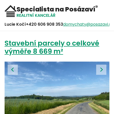
®
Specialista na Posázaví
REALITNÍ KANCELÁŘ
Lucie Kočí
+420 606 908 353
domychaty@posazavi.ne
Stavební parcely o celkové
výměře 8 669 m²
<
>