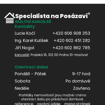
®
Specialista na Posázaví
REALITNÍ KANCELÁŘ
Kontakty
Lucie Kočí
+420 606 908 353
Ing. Karel Kulíšek
+420 602 451 282
Jiří Nogol
+420 602 862 785
Kancelář
: Pražská 16, 102 00 Praha 10–Hostivař
Otevírací doba
Pondělí - Pátek
9-17 hod
Sobota
Po domluvě
Neděle
Zavřeno
Prohlídky nemovitostí jsou možné i mimo
otevírací dobu po předchozí domluvě.
reference
osobní údaje
mapa stránek